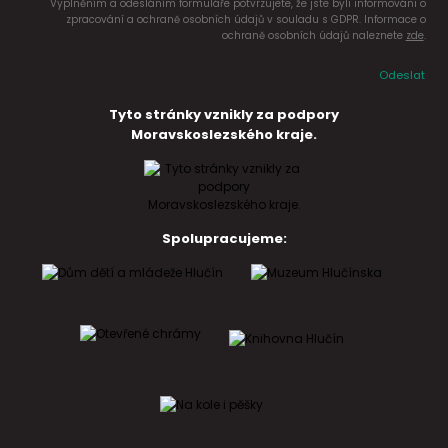
Vyplněním a odesláním formuláře potvrzujete, že jste byli informováni o
zpracování a ochraně osobních údajů v souladu s GDPR. Informace o
ochraně osobních údajů naleznete
zde
.
Odeslat
Tyto stránky vznikly za podpory
Moravskoslezského kraje.
Spolupracujeme: