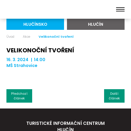
HLUČÍNSKO
HLUČÍN
Úvod
Akce
Velikonoční tvoření
VELIKONOČNÍ TVOŘENÍ
16. 3. 2024 | 14:00
MŠ Strahovice
Předchozí
Další
článek
článek
TURISTICKÉ INFORMAČNÍ CENTRUM
HLUČÍN