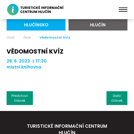
HLUČÍNSKO
HLUČÍN
Úvod
Akce
Vědomostní kvíz
VĚDOMOSTNÍ KVÍZ
28. 6. 2023 | 17:30
místní knihovna
Předchozí
Další
článek
článek
TURISTICKÉ INFORMAČNÍ CENTRUM
HLUČÍN