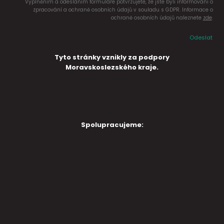
Vyplněním a odesláním formuláře potvrzujete, že jste byli informováni o
zpracování a ochraně osobních údajů v souladu s GDPR. Informace o
ochraně osobních údajů naleznete
zde
.
Odeslat
Tyto stránky vznikly za podpory
Moravskoslezského kraje.
Spolupracujeme: