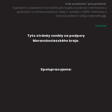
Pole označena * jsou povinná.
Vyplněním a odesláním formuláře potvrzujete, že jste byli informováni o
zpracování a ochraně osobních údajů v souladu s GDPR. Informace o
ochraně osobních údajů naleznete
zde
.
Odeslat
Tyto stránky vznikly za podpory
Moravskoslezského kraje.
Spolupracujeme: