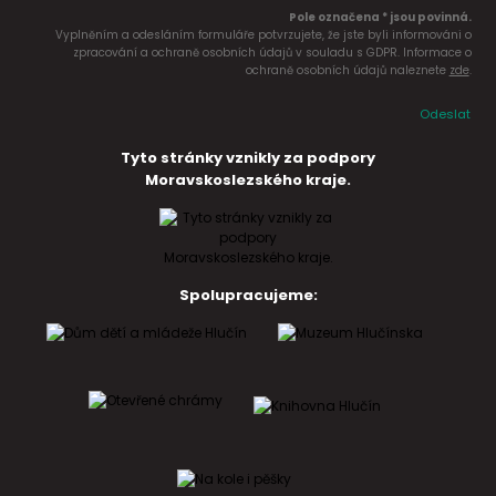
Pole označena * jsou povinná.
Vyplněním a odesláním formuláře potvrzujete, že jste byli informováni o
zpracování a ochraně osobních údajů v souladu s GDPR. Informace o
ochraně osobních údajů naleznete
zde
.
Odeslat
Tyto stránky vznikly za podpory
Moravskoslezského kraje.
Spolupracujeme: