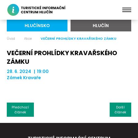
HLUČÍNSKO
HLUČÍN
Úvod
Akce
VEČERNÍ PROHLÍDKY KRAVAŘSKÉHO ZÁMKU
VEČERNÍ PROHLÍDKY KRAVAŘSKÉHO
ZÁMKU
28. 6. 2024 | 19:00
Zámek Kravaře
Předchozí
Další
článek
článek