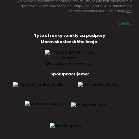
Vyplněním a odesláním formuláře potvrzujete, že jste byli informováni o
zpracování a ochraně osobních údajů v souladu s GDPR. Informace o
ochraně osobních údajů naleznete
zde
.
Odeslat
Tyto stránky vznikly za podpory
Moravskoslezského kraje.
Spolupracujeme: