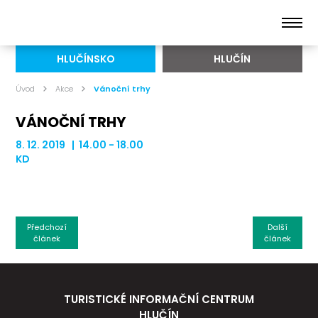
HLUČÍNSKO
HLUČÍN
Úvod
Akce
Vánoční trhy
VÁNOČNÍ TRHY
8. 12. 2019 | 14.00 - 18.00
KD
Předchozí
Další
článek
článek
TURISTICKÉ INFORMAČNÍ CENTRUM
HLUČÍN