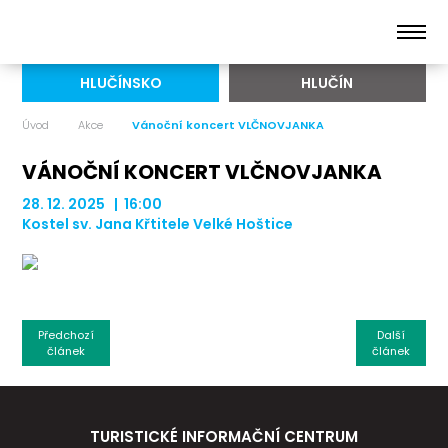
HLUČÍNSKO
HLUČÍN
Úvod
Akce
Vánoční koncert VLČNOVJANKA
VÁNOČNÍ KONCERT VLČNOVJANKA
28. 12. 2025 | 16:00
Kostel sv. Jana Křtitele Velké Hoštice
Předchozí
Další
článek
článek
TURISTICKÉ INFORMAČNÍ CENTRUM