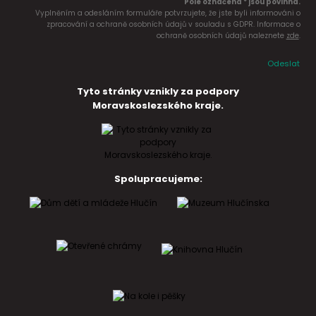
Pole označena * jsou povinná.
Vyplněním a odesláním formuláře potvrzujete, že jste byli informováni o
zpracování a ochraně osobních údajů v souladu s GDPR. Informace o
ochraně osobních údajů naleznete
zde
.
Odeslat
Tyto stránky vznikly za podpory
Moravskoslezského kraje.
Spolupracujeme: