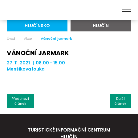
HLUČÍNSKO
HLUČÍN
Úvod
Akce
Vánoční jarmark
VÁNOČNÍ JARMARK
27. 11. 2021 | 08.00 - 15.00
Menšíkova louka
Předchozí
Další
článek
článek
TURISTICKÉ INFORMAČNÍ CENTRUM
HLUČÍN