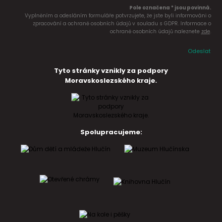
Pole označena * jsou povinná.
Vyplněním a odesláním formuláře potvrzujete, že jste byli informováni o
zpracování a ochraně osobních údajů v souladu s GDPR. Informace o
ochraně osobních údajů naleznete
zde
.
Odeslat
Tyto stránky vznikly za podpory
Moravskoslezského kraje.
Spolupracujeme: