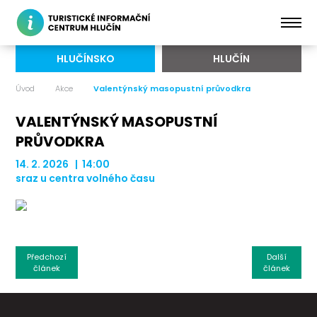
HLUČÍNSKO
HLUČÍN
Úvod
Akce
Valentýnský masopustní průvodkra
VALENTÝNSKÝ MASOPUSTNÍ
PRŮVODKRA
14. 2. 2026 | 14:00
sraz u centra volného času
Předchozí
Další
článek
článek