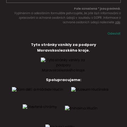
Pole označena * jsou povinná.
Vyplněním a odesláním formuláře potvrzujete, že jste byli informováni o
zpracování a ochraně osobních údajů v souladu s GDPR. Informace o
ochraně osobních údajů naleznete
zde
.
Odeslat
Tyto stránky vznikly za podpory
Moravskoslezského kraje.
Spolupracujeme: