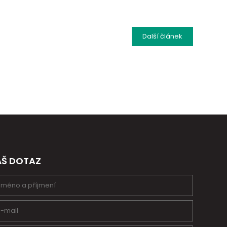
Další
článek
ÁŠ DOTAZ