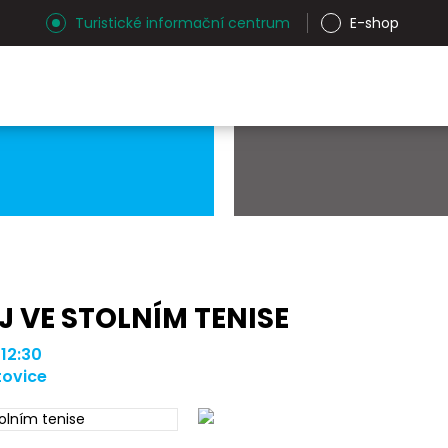
Turistické informační centrum
E-shop
 VE STOLNÍM TENISE
 12:30
tovice