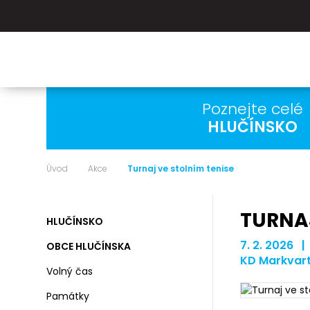
Poznejte celé
HLUČÍNSKO
Úvod
Akce
Turnaj ve stolním tenise
TURNAJ
HLUČÍNSKO
7. 2. 2026 |
OBCE HLUČÍNSKA
KD Markvar
Volný čas
Památky