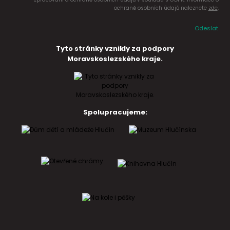
ochraně osobních údajů naleznete
zde
.
Odeslat
Tyto stránky vznikly za podpory
Moravskoslezského kraje.
Spolupracujeme: