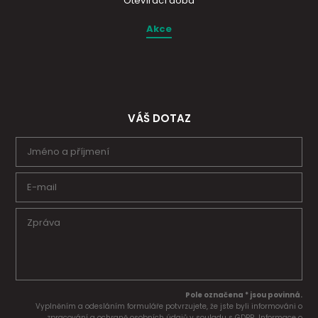
Otevírací doba
Akce
VÁŠ DOTAZ
Pole označena * jsou povinná.
Vyplněním a odesláním formuláře potvrzujete, že jste byli informováni o
zpracování a ochraně osobních údajů v souladu s GDPR. Informace o