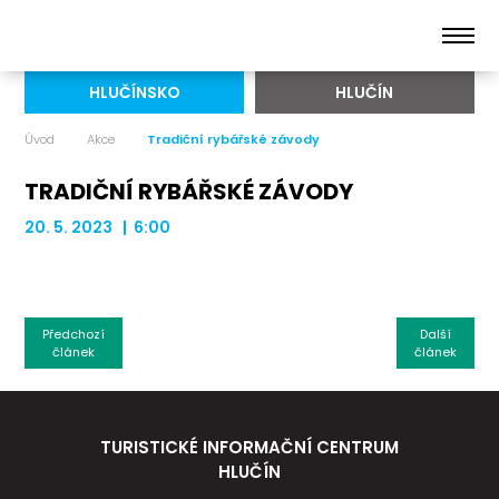
HLUČÍNSKO
HLUČÍN
Úvod
Akce
Tradiční rybářské závody
TRADIČNÍ RYBÁŘSKÉ ZÁVODY
20. 5. 2023 | 6:00
Předchozí
Další
článek
článek
TURISTICKÉ INFORMAČNÍ CENTRUM
HLUČÍN