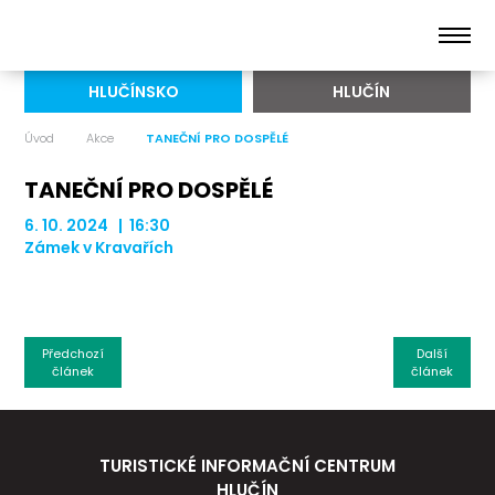
HLUČÍNSKO
HLUČÍN
Úvod
Akce
TANEČNÍ PRO DOSPĚLÉ
TANEČNÍ PRO DOSPĚLÉ
6. 10. 2024 | 16:30
Zámek v Kravařích
Předchozí
Další
článek
článek
TURISTICKÉ INFORMAČNÍ CENTRUM
HLUČÍN