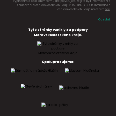
Vyplněním a odesláním formuláře potvrzujete, že jste byli informováni o
zpracování a ochraně osobních údajů v souladu s GDPR. Informace o
ochraně osobních údajů naleznete
zde
.
Odeslat
Tyto stránky vznikly za podpory
Moravskoslezského kraje.
Spolupracujeme: