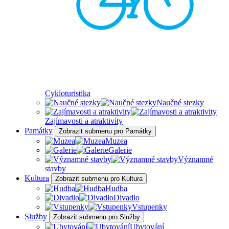
Cykloturistika
Naučné stezky
Zajímavosti a atraktivity
Památky
Zobrazit submenu pro Památky
Muzea
Galerie
Významné
stavby
Kultura
Zobrazit submenu pro Kultura
Hudba
Divadlo
Vstupenky
Služby
Zobrazit submenu pro Služby
Ubytování