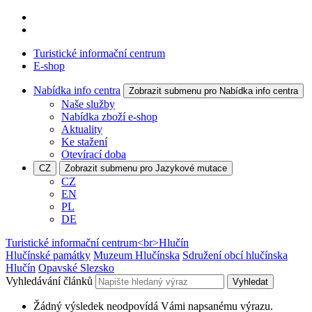
Turistické informační centrum
E-shop
Nabídka info centra
Zobrazit submenu pro Nabídka info centra
Naše služby
Nabídka zboží e-shop
Aktuality
Ke stažení
Otevírací doba
CZ
Zobrazit submenu pro Jazykové mutace
CZ
EN
PL
DE
Turistické informační centrum<br>Hlučín
Hlučínské památky
Muzeum Hlučínska
Sdružení obcí hlučínska
Hlučín
Opavské Slezsko
Vyhledávání článků
Vyhledat
Žádný výsledek neodpovídá Vámi napsanému výrazu.