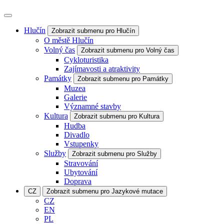
Hlučín
Zobrazit submenu pro Hlučín
O městě Hlučín
Volný čas
Zobrazit submenu pro Volný čas
Cykloturistika
Zajímavosti a atraktivity
Památky
Zobrazit submenu pro Památky
Muzea
Galerie
Významné stavby
Kultura
Zobrazit submenu pro Kultura
Hudba
Divadlo
Vstupenky
Služby
Zobrazit submenu pro Služby
Stravování
Ubytování
Doprava
CZ
Zobrazit submenu pro Jazykové mutace
CZ
EN
PL