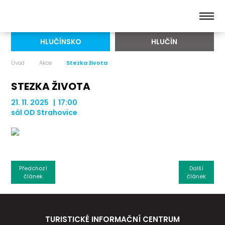
HLUČÍNSKO
HLUČÍN
Úvod
Akce
Stezka života
STEZKA ŽIVOTA
21. 11. 2025 | 17:00
sál OD Strahovice
Předchozí
Další
článek
článek
TURISTICKÉ INFORMAČNÍ CENTRUM