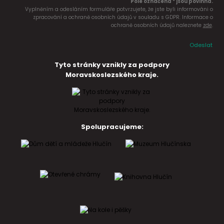
Pole označena * jsou povinná.
Vyplněním a odesláním formuláře potvrzujete, že jste byli informováni o
zpracování a ochraně osobních údajů v souladu s GDPR. Informace o
ochraně osobních údajů naleznete
zde
.
Odeslat
Tyto stránky vznikly za podpory
Moravskoslezského kraje.
Spolupracujeme: