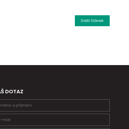
Další
článek
ÁŠ DOTAZ