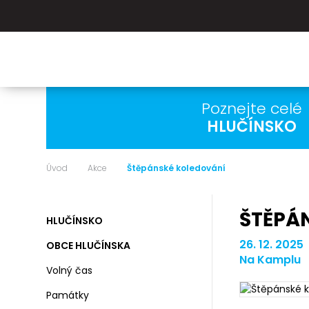
Poznejte celé
HLUČÍNSKO
Úvod
Akce
Štěpánské koledování
ŠTĚPÁ
HLUČÍNSKO
26. 12. 2025
OBCE HLUČÍNSKA
Na Kamplu
Volný čas
Památky