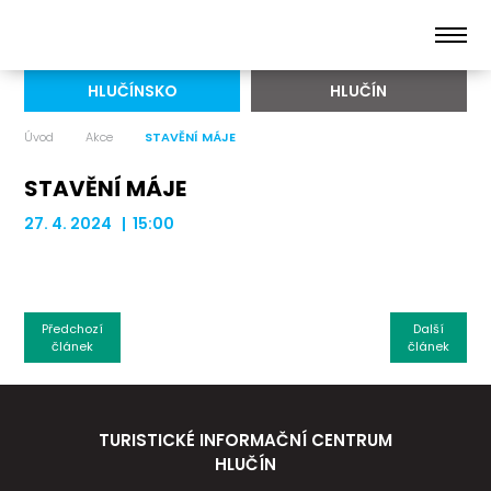
HLUČÍNSKO
HLUČÍN
Úvod
Akce
STAVĚNÍ MÁJE
STAVĚNÍ MÁJE
27. 4. 2024 | 15:00
Předchozí
Další
článek
článek
TURISTICKÉ INFORMAČNÍ CENTRUM
HLUČÍN