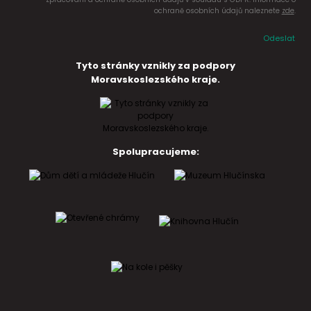
ochraně osobních údajů naleznete
zde
.
Odeslat
Tyto stránky vznikly za podpory
Moravskoslezského kraje.
Spolupracujeme: