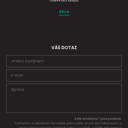
Otevírací doba
Akce
VÁŠ DOTAZ
Pole označena * jsou povinná.
Vyplněním a odesláním formuláře potvrzujete, že jste byli informováni o
zpracování a ochraně osobních údajů v souladu s GDPR. Informace o