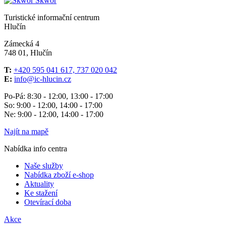
Škwor
Turistické informační centrum
Hlučín
Zámecká 4
748 01, Hlučín
T:
+420 595 041 617, 737 020 042
E:
info@ic-hlucin.cz
Po-Pá: 8:30 - 12:00, 13:00 - 17:00
So: 9:00 - 12:00, 14:00 - 17:00
Ne: 9:00 - 12:00, 14:00 - 17:00
Najít na mapě
Nabídka info centra
Naše služby
Nabídka zboží e-shop
Aktuality
Ke stažení
Otevírací doba
Akce