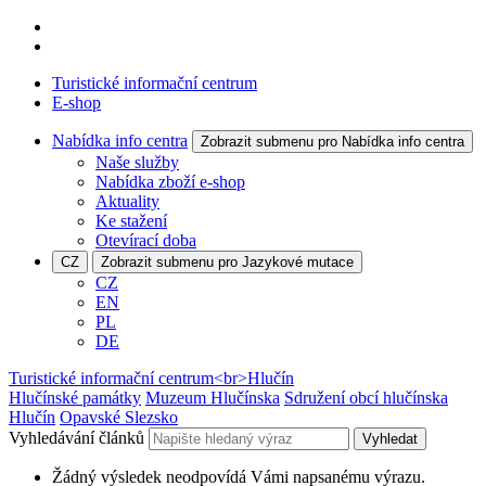
Turistické informační centrum
E-shop
Nabídka info centra
Zobrazit submenu pro Nabídka info centra
Naše služby
Nabídka zboží e-shop
Aktuality
Ke stažení
Otevírací doba
CZ
Zobrazit submenu pro Jazykové mutace
CZ
EN
PL
DE
Turistické informační centrum<br>Hlučín
Hlučínské památky
Muzeum Hlučínska
Sdružení obcí hlučínska
Hlučín
Opavské Slezsko
Vyhledávání článků
Vyhledat
Žádný výsledek neodpovídá Vámi napsanému výrazu.