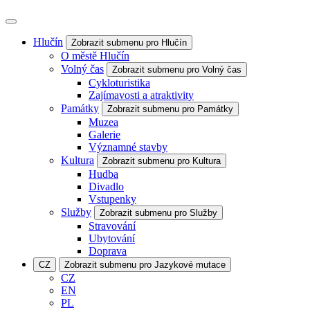
Hlučín
Zobrazit submenu pro Hlučín
O městě Hlučín
Volný čas
Zobrazit submenu pro Volný čas
Cykloturistika
Zajímavosti a atraktivity
Památky
Zobrazit submenu pro Památky
Muzea
Galerie
Významné stavby
Kultura
Zobrazit submenu pro Kultura
Hudba
Divadlo
Vstupenky
Služby
Zobrazit submenu pro Služby
Stravování
Ubytování
Doprava
CZ
Zobrazit submenu pro Jazykové mutace
CZ
EN
PL