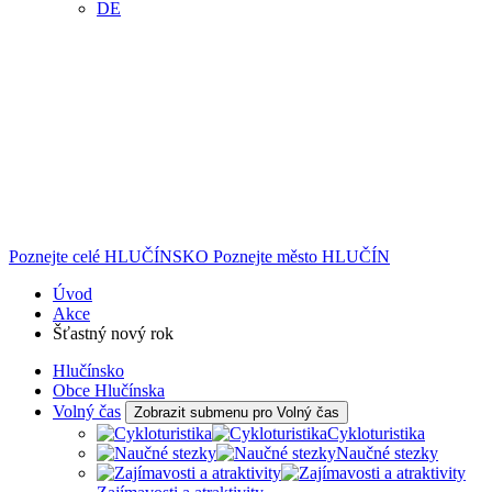
DE
Poznejte celé
HLUČÍNSKO
Poznejte město
HLUČÍN
Úvod
Akce
Šťastný nový rok
Hlučínsko
Obce Hlučínska
Volný čas
Zobrazit submenu pro Volný čas
Cykloturistika
Naučné stezky