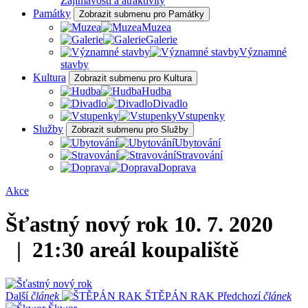
Zajímavosti a atraktivity
Památky
Zobrazit submenu pro Památky
Muzea
Galerie
Významné
stavby
Kultura
Zobrazit submenu pro Kultura
Hudba
Divadlo
Vstupenky
Služby
Zobrazit submenu pro Služby
Ubytování
Stravování
Doprava
Akce
Šťastný nový rok
10. 7. 2020
| 21:30
areál koupaliště
Další
článek
ŠTĚPÁN RAK
Předchozí
článek