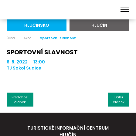
HLUČÍNSKO
HLUČÍN
Úvod
Akce
Sportovní slavnost
SPORTOVNÍ SLAVNOST
6. 8. 2022 | 13:00
TJ Sokol Sudice
Předchozí
Další
článek
článek
TURISTICKÉ INFORMAČNÍ CENTRUM
HLUČÍN