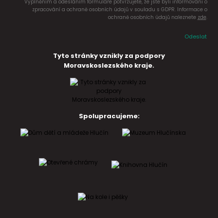
Vyplněním a odesláním formuláře potvrzujete, že jste byli informováni o
zpracování a ochraně osobních údajů v souladu s GDPR. Informace o
ochraně osobních údajů naleznete
zde
.
Odeslat
Tyto stránky vznikly za podpory
Moravskoslezského kraje.
Spolupracujeme: