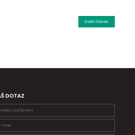
Další
článek
ÁŠ DOTAZ