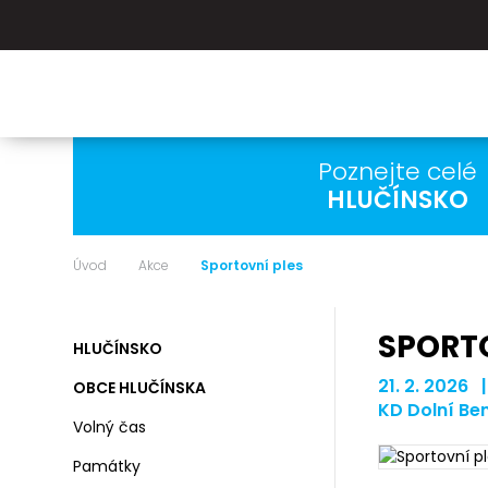
Poznejte celé
HLUČÍNSKO
Úvod
Akce
Sportovní ples
SPORTO
HLUČÍNSKO
21. 2. 2026 
OBCE HLUČÍNSKA
KD Dolní Be
Volný čas
Památky