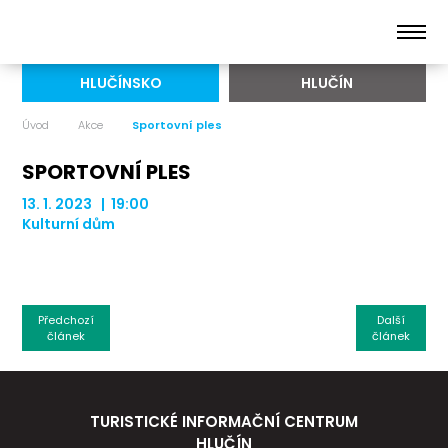
HLUČÍNSKO
HLUČÍN
Úvod
Akce
Sportovní ples
SPORTOVNÍ PLES
13. 1. 2023 | 19:00
Kulturní dům
Předchozí
Další
článek
článek
TURISTICKÉ INFORMAČNÍ CENTRUM
HLUČÍN