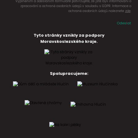
Vyplněním a odesláním formuláře potvrzujete, že jste byli informováni o
zpracování a ochraně osobních údajů v souladu s GDPR. Informace o
ochraně osobních údajů naleznete
zde
.
Odeslat
Tyto stránky vznikly za podpory
Moravskoslezského kraje.
Spolupracujeme: