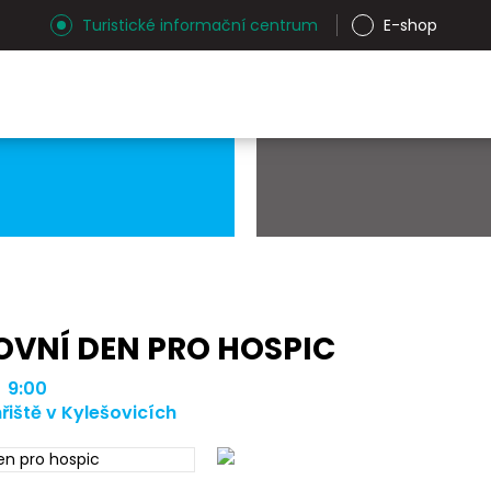
Turistické informační centrum
E-shop
OVNÍ DEN PRO HOSPIC
| 9:00
řiště v Kylešovicích