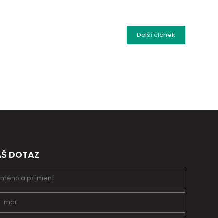
Další
článek
ÁŠ DOTAZ