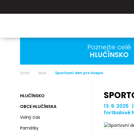
Poznejte celé
HLUČÍNSKO
Úvod
Akce
Sportovní den pro hospic
SPORT
HLUČÍNSKO
13. 9. 2025 
OBCE HLUČÍNSKA
fortbalové h
Volný čas
Památky