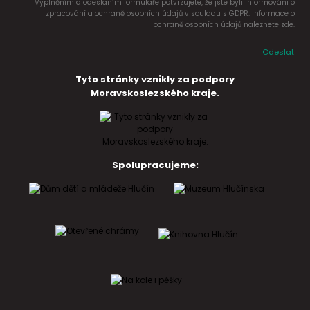
Vyplněním a odesláním formuláře potvrzujete, že jste byli informováni o
zpracování a ochraně osobních údajů v souladu s GDPR. Informace o
ochraně osobních údajů naleznete
zde
.
Odeslat
Tyto stránky vznikly za podpory
Moravskoslezského kraje.
Spolupracujeme: