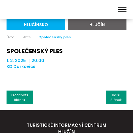
HLUČÍNSKO
HLUČÍN
Úvod
Akce
Společenský ples
SPOLEČENSKÝ PLES
1. 2. 2025 | 20:00
KD Darkovice
Předchozí
Další
článek
článek
TURISTICKÉ INFORMAČNÍ CENTRUM
HLUČÍN