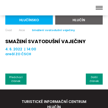
HLUČÍNSKO
HLUČÍN
Úvod
Akce
Smažení svatodušní vaječiny
SMAŽENÍ SVATODUŠNÍ VAJEČINY
4. 6. 2022 | 14:00
areál ZO ČSCH
Předchozí
Další
článek
článek
TURISTICKÉ INFORMAČNÍ CENTRUM
HLUČÍN