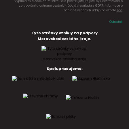
Vyplněním a odesláním formuláře potvrzujete, že jste byli informováni o
zpracování a ochraně osobních údajů v souladu s GDPR. Informace o
ochraně osobních údajů naleznete
zde
.
Odeslat
Tyto stránky vznikly za podpory
Moravskoslezského kraje.
Spolupracujeme: