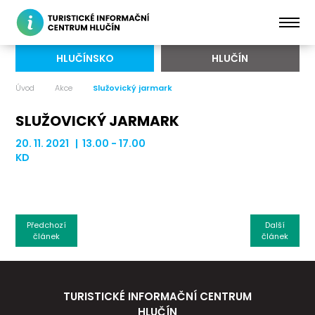
HLUČÍNSKO
HLUČÍN
Úvod
Akce
Služovický jarmark
SLUŽOVICKÝ JARMARK
20. 11. 2021 | 13.00 - 17.00
KD
Předchozí
Další
článek
článek
TURISTICKÉ INFORMAČNÍ CENTRUM
HLUČÍN