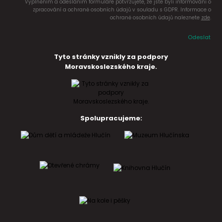
Vyplněním a odesláním formuláře potvrzujete, že jste byli informováni o
zpracování a ochraně osobních údajů v souladu s GDPR. Informace o
ochraně osobních údajů naleznete
zde
.
Odeslat
Tyto stránky vznikly za podpory
Moravskoslezského kraje.
Spolupracujeme: