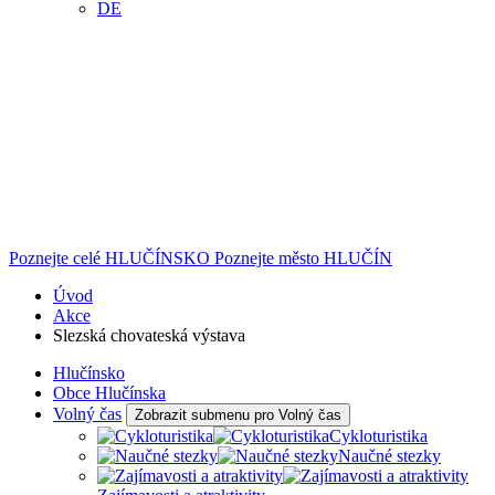
DE
Poznejte celé
HLUČÍNSKO
Poznejte město
HLUČÍN
Úvod
Akce
Slezská chovateská výstava
Hlučínsko
Obce Hlučínska
Volný čas
Zobrazit submenu pro Volný čas
Cykloturistika
Naučné stezky