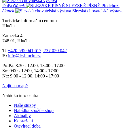
Další
článek
SLEZSKÉ PÍSNĚ
Předchozí
článek
Slezská chovatelská výstava
Turistické informační centrum
Hlučín
Zámecká 4
748 01, Hlučín
T:
+420 595 041 617, 737 020 042
E:
info@ic-hlucin.cz
Po-Pá: 8:30 - 12:00, 13:00 - 17:00
So: 9:00 - 12:00, 14:00 - 17:00
Ne: 9:00 - 12:00, 14:00 - 17:00
Najít na mapě
Nabídka info centra
Naše služby
Nabídka zboží e-shop
Aktuality
Ke stažení
Otevírací doba