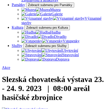
Zajímavosti a atraktivity
Památky
Zobrazit submenu pro Památky
Muzea
Galerie
Významné
stavby
Kultura
Zobrazit submenu pro Kultura
Hudba
Divadlo
Vstupenky
Služby
Zobrazit submenu pro Služby
Ubytování
Stravování
Doprava
Akce
Slezská chovateská výstava
23.
- 24. 9. 2023 | 08:00
areál
hasičské zbrojnice