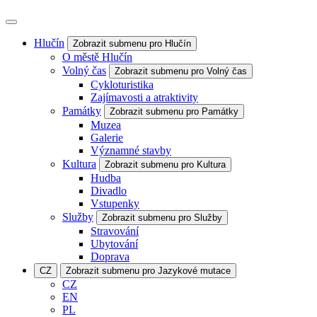
Hlučín
Zobrazit submenu pro Hlučín
O městě Hlučín
Volný čas
Zobrazit submenu pro Volný čas
Cykloturistika
Zajímavosti a atraktivity
Památky
Zobrazit submenu pro Památky
Muzea
Galerie
Významné stavby
Kultura
Zobrazit submenu pro Kultura
Hudba
Divadlo
Vstupenky
Služby
Zobrazit submenu pro Služby
Stravování
Ubytování
Doprava
CZ
Zobrazit submenu pro Jazykové mutace
CZ
EN
PL