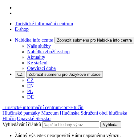
Turistické informační centrum
E-shop
Nabídka info centra
Zobrazit submenu pro Nabídka info centra
Naše služby
Nabídka zboží e-shop
Aktuality
Ke stažení
Otevírací doba
CZ
Zobrazit submenu pro Jazykové mutace
CZ
EN
PL
DE
Turistické informační centrum<br>Hlučín
Hlučínské památky
Muzeum Hlučínska
Sdružení obcí hlučínska
Hlučín
Opavské Slezsko
Vyhledávání článků
Vyhledat
Žádný výsledek neodpovídá Vámi napsanému výrazu.