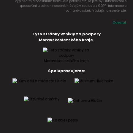
Vyplněním a odesláním formuláře potvrzujete, že jste byli informováni o
zpracování a ochraně osobních údajů v souladu s GDPR. Informace o
ochraně osobních údajů naleznete
zde
.
Odeslat
Tyto stránky vznikly za podpory
Moravskoslezského kraje.
Spolupracujeme: