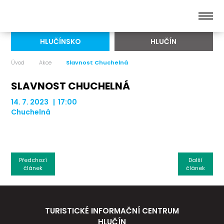
HLUČÍNSKO
HLUČÍN
Úvod
Akce
Slavnost Chuchelná
SLAVNOST CHUCHELNÁ
14. 7. 2023 | 17:00
Chuchelná
Předchozí
Další
článek
článek
TURISTICKÉ INFORMAČNÍ CENTRUM
HLUČÍN