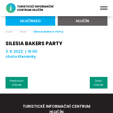
HLUČÍNSKO
HLUČÍN
Úvod
Akce
Silesia Bakers Party
SILESIA BAKERS PARTY
3. 9. 2022 | 16:00
chata Křeménky
Předchozí
Další
článek
článek
TURISTICKÉ INFORMAČNÍ CENTRUM
HLUČÍN