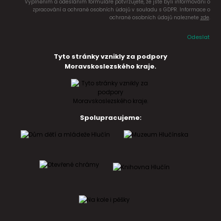
Vyplněním a odesláním formuláře potvrzujete, že jste byli informováni o
zpracování a ochraně osobních údajů v souladu s GDPR. Informace o
ochraně osobních údajů naleznete
zde
.
Odeslat
Tyto stránky vznikly za podpory
Moravskoslezského kraje.
Spolupracujeme: