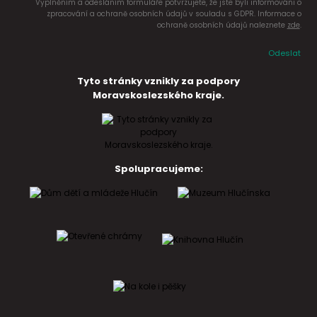
Vyplněním a odesláním formuláře potvrzujete, že jste byli informováni o
zpracování a ochraně osobních údajů v souladu s GDPR. Informace o
ochraně osobních údajů naleznete
zde
.
Odeslat
Tyto stránky vznikly za podpory
Moravskoslezského kraje.
Spolupracujeme: