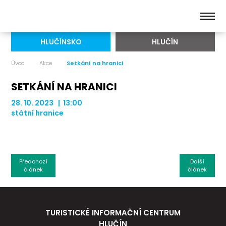
HLUČÍNSKO
HLUČÍN
Úvod
Akce
Setkání na hranici
SETKÁNÍ NA HRANICI
28. 10. 2023 | 13:00
státní hranice
Předchozí
Další
článek
článek
TURISTICKÉ INFORMAČNÍ CENTRUM
HLUČÍN