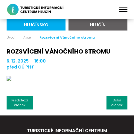
HLUČÍNSKO
HLUČÍN
Úvod
Akce
Rozsvícení Vánočního stromu
ROZSVÍCENÍ VÁNOČNÍHO STROMU
6. 12. 2025 | 16:00
před OÚ Píšť
Předchozí
Další
článek
článek
TURISTICKÉ INFORMAČNÍ CENTRUM