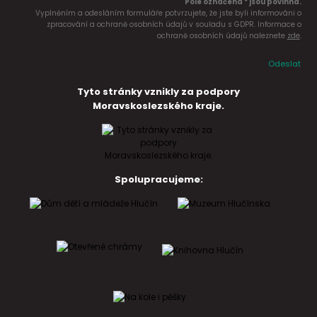
Pole označena * jsou povinná.
Vyplněním a odesláním formuláře potvrzujete, že jste byli informováni o
zpracování a ochraně osobních údajů v souladu s GDPR. Informace o
ochraně osobních údajů naleznete
zde
.
Odeslat
Tyto stránky vznikly za podpory
Moravskoslezského kraje.
Spolupracujeme: