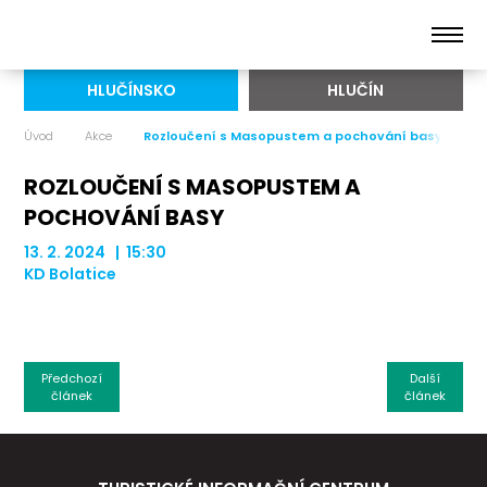
HLUČÍNSKO
HLUČÍN
Úvod
Akce
Rozloučení s Masopustem a pochování basy
ROZLOUČENÍ S MASOPUSTEM A
POCHOVÁNÍ BASY
13. 2. 2024 | 15:30
KD Bolatice
Předchozí
Další
článek
článek