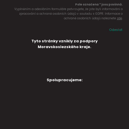
Pole označena * jsou povinná.
Vyplněním a odesláním formuláře potvrzujete, že jste byli informováni o
zpracování a ochraně osobních údajů v souladu s GDPR. Informace o
ochraně osobních údajů naleznete
zde
.
Odeslat
Tyto stránky vznikly za podpory
Moravskoslezského kraje.
Spolupracujeme: