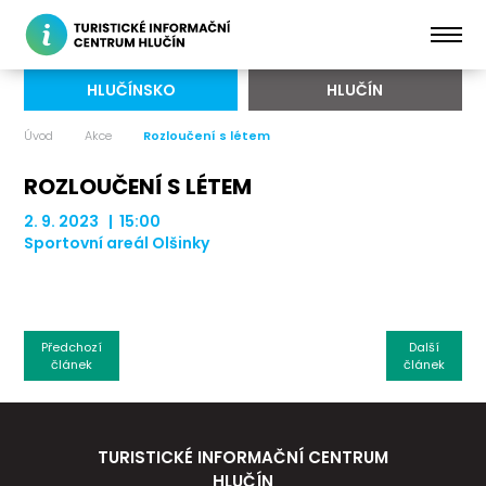
HLUČÍNSKO
HLUČÍN
Úvod
Akce
Rozloučení s létem
ROZLOUČENÍ S LÉTEM
2. 9. 2023 | 15:00
Sportovní areál Olšinky
Předchozí
Další
článek
článek
TURISTICKÉ INFORMAČNÍ CENTRUM
HLUČÍN