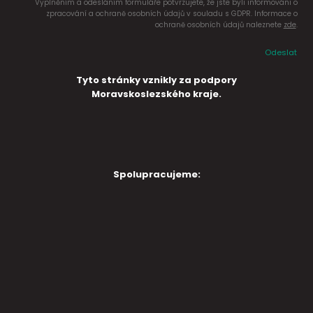
Vyplněním a odesláním formuláře potvrzujete, že jste byli informováni o
zpracování a ochraně osobních údajů v souladu s GDPR. Informace o
ochraně osobních údajů naleznete
zde
.
Odeslat
Tyto stránky vznikly za podpory
Moravskoslezského kraje.
Spolupracujeme: