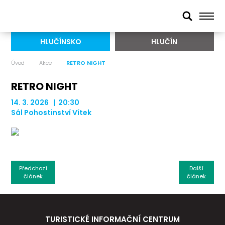
HLUČÍNSKO
HLUČÍN
Úvod
Akce
RETRO NIGHT
RETRO NIGHT
14. 3. 2026 | 20:30
Sál Pohostinství Vítek
Předchozí
Další
článek
článek
TURISTICKÉ INFORMAČNÍ CENTRUM