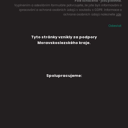
Pole označena * jsou povinná.
Vyplněním a odesláním formuláře potvrzujete, že jste byli informováni o
zpracování a ochraně osobních údajů v souladu s GDPR. Informace o
ochraně osobních údajů naleznete
zde
.
Odeslat
Tyto stránky vznikly za podpory
Moravskoslezského kraje.
Spolupracujeme: