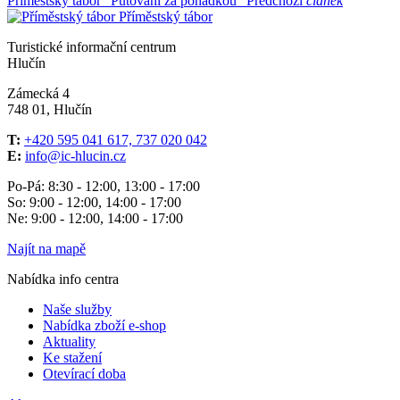
Příměstský tábor "Putování za pohádkou"
Předchozí
článek
Příměstský tábor
Turistické informační centrum
Hlučín
Zámecká 4
748 01, Hlučín
T:
+420 595 041 617, 737 020 042
E:
info@ic-hlucin.cz
Po-Pá: 8:30 - 12:00, 13:00 - 17:00
So: 9:00 - 12:00, 14:00 - 17:00
Ne: 9:00 - 12:00, 14:00 - 17:00
Najít na mapě
Nabídka info centra
Naše služby
Nabídka zboží e-shop
Aktuality
Ke stažení
Otevírací doba