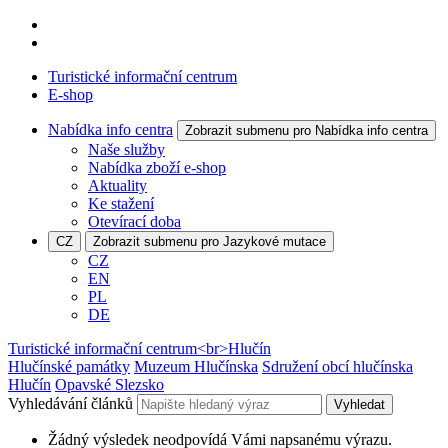
Turistické informační centrum
E-shop
Nabídka info centra
Zobrazit submenu pro Nabídka info centra
Naše služby
Nabídka zboží e-shop
Aktuality
Ke stažení
Otevírací doba
CZ
Zobrazit submenu pro Jazykové mutace
CZ
EN
PL
DE
Turistické informační centrum<br>Hlučín
Hlučínské památky
Muzeum Hlučínska
Sdružení obcí hlučínska
Hlučín
Opavské Slezsko
Vyhledávání článků
Vyhledat
Žádný výsledek neodpovídá Vámi napsanému výrazu.