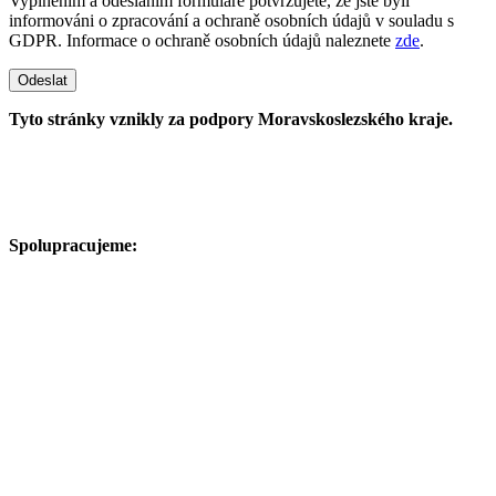
Vyplněním a odesláním formuláře potvrzujete, že jste byli
informováni o zpracování a ochraně osobních údajů v souladu s
GDPR. Informace o ochraně osobních údajů naleznete
zde
.
Odeslat
Tyto stránky vznikly za podpory Moravskoslezského kraje.
Spolupracujeme: