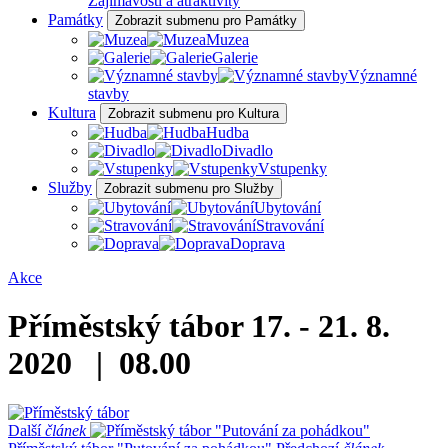
Zajímavosti a atraktivity
Památky
Zobrazit submenu pro Památky
Muzea
Galerie
Významné
stavby
Kultura
Zobrazit submenu pro Kultura
Hudba
Divadlo
Vstupenky
Služby
Zobrazit submenu pro Služby
Ubytování
Stravování
Doprava
Akce
Příměstský tábor
17. - 21. 8.
2020 | 08.00
Další
článek