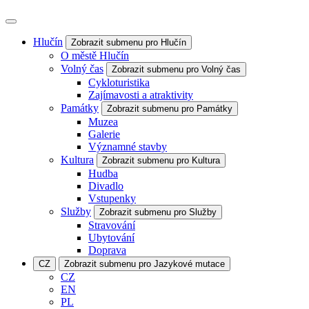
Hlučín
Zobrazit submenu pro Hlučín
O městě Hlučín
Volný čas
Zobrazit submenu pro Volný čas
Cykloturistika
Zajímavosti a atraktivity
Památky
Zobrazit submenu pro Památky
Muzea
Galerie
Významné stavby
Kultura
Zobrazit submenu pro Kultura
Hudba
Divadlo
Vstupenky
Služby
Zobrazit submenu pro Služby
Stravování
Ubytování
Doprava
CZ
Zobrazit submenu pro Jazykové mutace
CZ
EN
PL