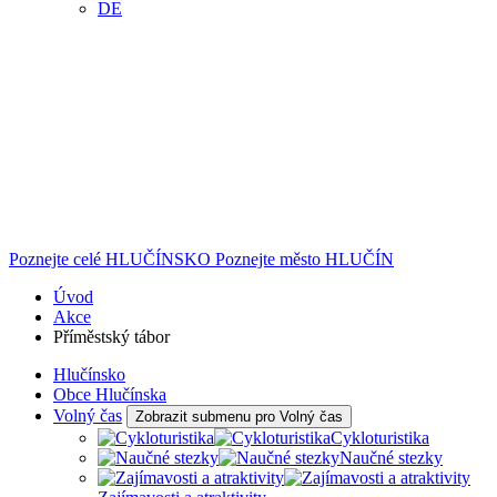
DE
Poznejte celé
HLUČÍNSKO
Poznejte město
HLUČÍN
Úvod
Akce
Příměstský tábor
Hlučínsko
Obce Hlučínska
Volný čas
Zobrazit submenu pro Volný čas
Cykloturistika
Naučné stezky