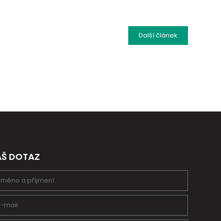
Další
článek
ÁŠ DOTAZ