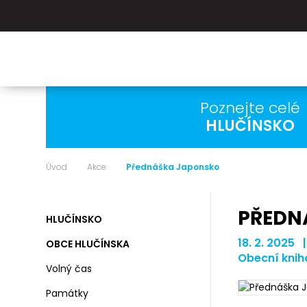
Poznejte celé
HLUČÍNSKO
Úvod
Akce
Přednáška Japonsko
PŘEDN
HLUČÍNSKO
18. 2. 2025 
OBCE HLUČÍNSKA
Obecní knih
Volný čas
Památky