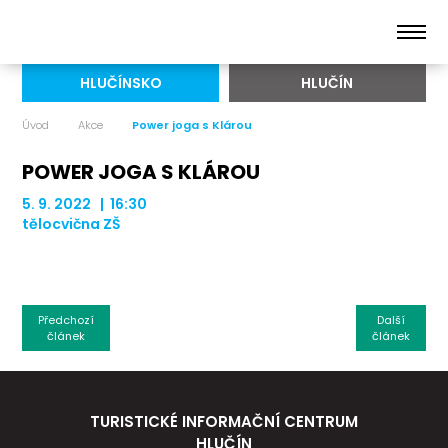
HLUČÍNSKO
HLUČÍN
Úvod
Akce
Power joga s Klárou
POWER JOGA S KLÁROU
5. 9. 2022 | 16:30
tělocvična ZŠ
Předchozí
Další
článek
článek
TURISTICKÉ INFORMAČNÍ CENTRUM
HLUČÍN