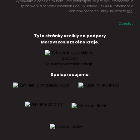
Vyplněním a odesláním formuláře potvrzujete, že jste byli informováni o
zpracování a ochraně osobních údajů v souladu s GDPR. Informace o
ochraně osobních údajů naleznete
zde
.
Odeslat
Tyto stránky vznikly za podpory
Moravskoslezského kraje.
Spolupracujeme: