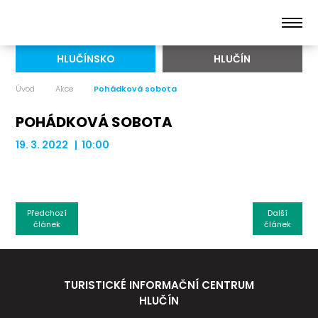
HLUČÍNSKO
HLUČÍN
Úvod
Akce
Pohádková sobota
POHÁDKOVÁ SOBOTA
19. 3. 2022 | 10:00
Předchozí
Další
článek
článek
TURISTICKÉ INFORMAČNÍ CENTRUM
HLUČÍN