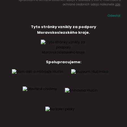
ochraně osobních údajů naleznete
zde
.
Odeslat
Tyto stránky vznikly za podpory
Moravskoslezského kraje.
Spolupracujeme: