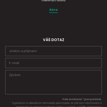
Otevírací doba
Akce
VÁŠ DOTAZ
Pole označena * jsou povinná.
Vyplněním a odesláním formuláře potvrzujete, že jste byli informováni o
zpracování a ochraně osobních údajů v souladu s GDPR. Informace o