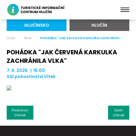
HLUČÍNSKO
HLUČÍN
Úvod
Akce
Pohádka "Jak červená Karkulka zachránila vlka"
POHÁDKA "JAK ČERVENÁ KARKULKA
ZACHRÁNILA VLKA"
7. 6. 2026 | 15:00
Sál pohostinství Vítek
Předchozí
Další
článek
článek