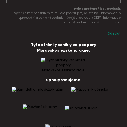
Pole označena * jsou povinná.
Vyplněním a odesláním formuláře potvrzujete, že jste byli informováni o
zpracování a ochraně osobních údajů v souladu s GDPR. Informace o
ochraně osobních údajů naleznete
zde
.
Odeslat
Tyto stránky vznikly za podpory
Moravskoslezského kraje.
Spolupracujeme: