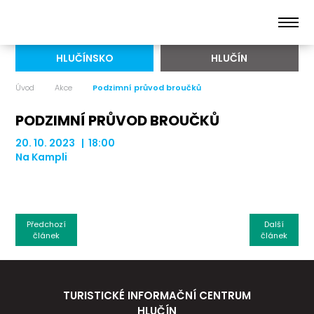
HLUČÍNSKO
HLUČÍN
Úvod
Akce
Podzimní průvod broučků
PODZIMNÍ PRŮVOD BROUČKŮ
20. 10. 2023 | 18:00
Na Kampli
Předchozí
Další
článek
článek
TURISTICKÉ INFORMAČNÍ CENTRUM
HLUČÍN