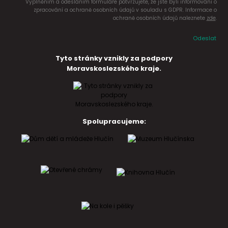
Vyplněním a odesláním formuláře potvrzujete, že jste byli informováni o
zpracování a ochraně osobních údajů v souladu s GDPR. Informace o
ochraně osobních údajů naleznete
zde
.
Odeslat
Tyto stránky vznikly za podpory
Moravskoslezského kraje.
Spolupracujeme: