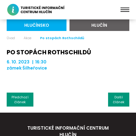
HLUČÍNSKO
HLUČÍN
Úvod
Akce
Po stopách Rothschildů
PO STOPÁCH ROTHSCHILDŮ
6. 10. 2023 | 16:30
zámek Šilheřovice
Předchozí
Další
článek
článek
TURISTICKÉ INFORMAČNÍ CENTRUM
HLUČÍN