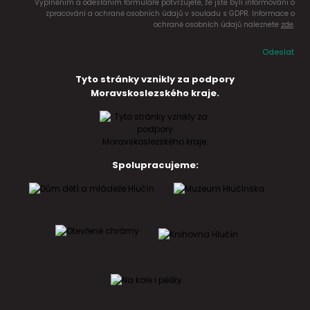
Vyplněním a odesláním formuláře potvrzujete, že jste byli informováni o
zpracování a ochraně osobních údajů v souladu s GDPR. Informace o
ochraně osobních údajů naleznete
zde
.
Odeslat
Tyto stránky vznikly za podpory
Moravskoslezského kraje.
Spolupracujeme: