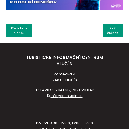
Předchozí
Další
článek
článek
TURISTICKÉ INFORMAČNÍ CENTRUM
HLUČÍN
Zámecká 4
748 01, Hlučín
T:
+420 595 041 617, 737 020 042
E:
info@ic-hlucin.cz
Po-Pá: 8:30 - 12:00, 13:00 - 17:00
So: 9:00 - 12:00, 14:00 - 17:00