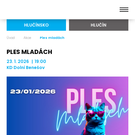
HLUČÍNSKO
HLUČÍN
Úvod
Akce
Ples mladách
PLES MLADÁCH
23. 1. 2026 | 19:00
KD Dolní Benešov