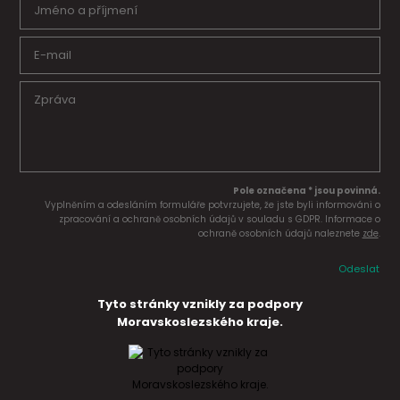
Pole označena * jsou povinná.
Vyplněním a odesláním formuláře potvrzujete, že jste byli informováni o
zpracování a ochraně osobních údajů v souladu s GDPR. Informace o
ochraně osobních údajů naleznete
zde
.
Odeslat
Tyto stránky vznikly za podpory
Moravskoslezského kraje.