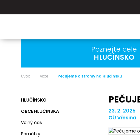
Poznejte celé
HLUČÍNSKO
Úvod
Akce
Pečujeme o stromy na Hlučínsku
PEČUJ
HLUČÍNSKO
23. 2. 2025 
OBCE HLUČÍNSKA
OÚ Vřesina
Volný čas
Památky