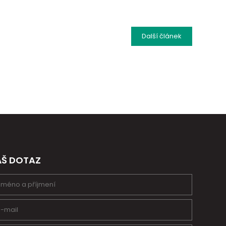
Další
článek
ÁŠ DOTAZ