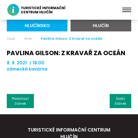
HLUČÍNSKO
HLUČÍN
Úvod
Akce
Pavlina Gilson: Z Kravař za oceán
PAVLINA GILSON: Z KRAVAŘ ZA OCEÁN
8. 9. 2021 | 18.00
zámecká kavárna
Předchozí
Další
článek
článek
TURISTICKÉ INFORMAČNÍ CENTRUM
HLUČÍN