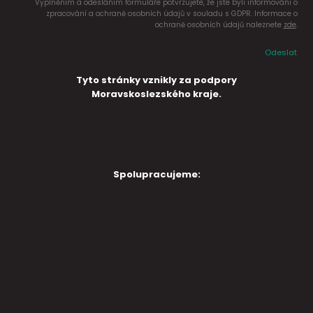
Vyplněním a odesláním formuláře potvrzujete, že jste byli informováni o
zpracování a ochraně osobních údajů v souladu s GDPR. Informace o
ochraně osobních údajů naleznete
zde
.
Odeslat
Tyto stránky vznikly za podpory
Moravskoslezského kraje.
Spolupracujeme: