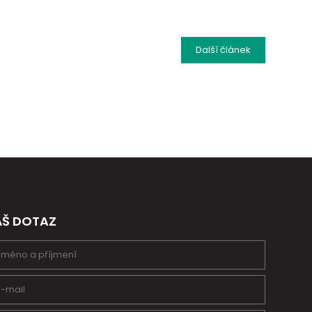
Další
článek
ÁŠ DOTAZ