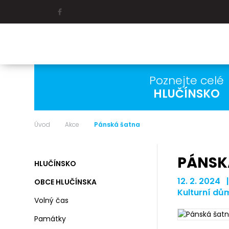
Poznejte celé
HLUČÍNSKO
Úvod
Akce
Pánská šatna
PÁNSK
HLUČÍNSKO
12. 2. 2024 
OBCE HLUČÍNSKA
Kulturní dů
Volný čas
Památky