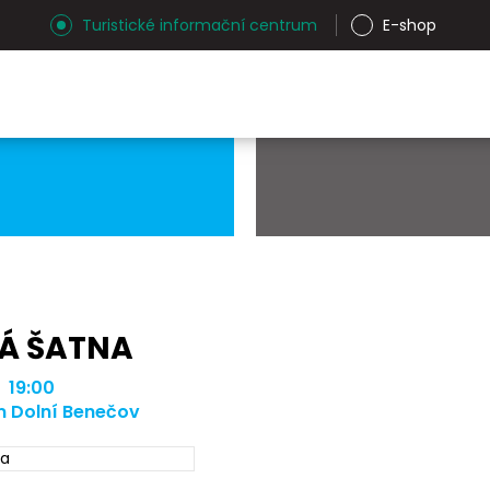
Turistické informační centrum
E-shop
Á ŠATNA
| 19:00
m Dolní Benečov