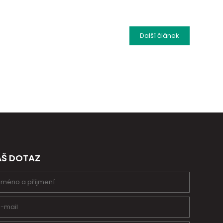
Další
článek
ÁŠ DOTAZ