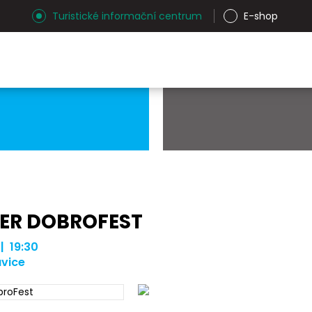
Turistické informační centrum
E-shop
ER DOBROFEST
 | 19:30
vice