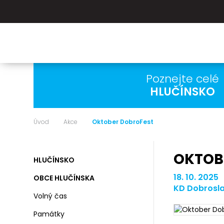
Poznejte celé
HLUČÍNSKO
Úvod
Akce
Oktober DobroFest
OKTOB
HLUČÍNSKO
18. 10. 2025
OBCE HLUČÍNSKA
KD Dobrosla
Volný čas
Památky