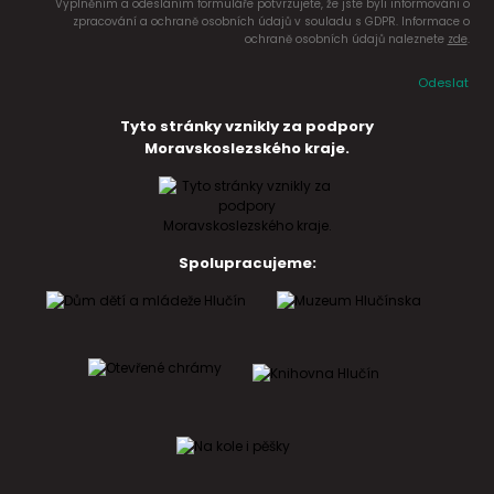
Vyplněním a odesláním formuláře potvrzujete, že jste byli informováni o
zpracování a ochraně osobních údajů v souladu s GDPR. Informace o
ochraně osobních údajů naleznete
zde
.
Odeslat
Tyto stránky vznikly za podpory
Moravskoslezského kraje.
Spolupracujeme: