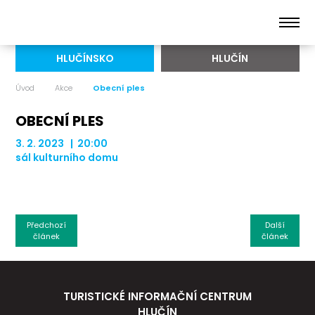
HLUČÍNSKO
HLUČÍN
Úvod
Akce
Obecní ples
OBECNÍ PLES
3. 2. 2023 | 20:00
sál kulturního domu
Předchozí
Další
článek
článek
TURISTICKÉ INFORMAČNÍ CENTRUM
HLUČÍN