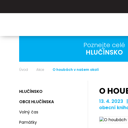
Poznejte celé
HLUČÍNSKO
Úvod
Akce
O houbách v našem okolí
O HOU
HLUČÍNSKO
13. 4. 2023 
OBCE HLUČÍNSKA
obecní knih
Volný čas
Památky