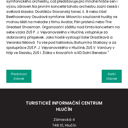
symfonického orchestru, což představuje pro mnohé hráče sen i
výzvu zároveň.Na prvním koncertě tohoto orchestru zazní česká i
světová klasika: Dvořákův Slovanský tanec č. 8 nebo část
Beethovenovy Osudové symfonie. Milovníci současné hudby se
mohou těšit na melodie z filmu Avatar, Pán prstenů nebo The
Greatest Showman. Organizační záštitu nad tímto koncertem na
sebe vzala ZUŠ P. J. Vejvanovského v Hlučíně, vstupné je za
dobrovolný příspěvek. Jako hosté vystoupí Ester Drastíková a
Veronika Niklová. To vše pod taktovkou Bohumíra Stoklasy a za
spolupráce ZUŠ P. J. Vejvanovského v Hlučíně, ZUŠ V. Vančury v
Háji ve Slezsku, ZUŠ I. Žídka v Kravařích a KD Dolní Benešov."
Předchozí
Další
článek
článek
TURISTICKÉ INFORMAČNÍ CENTRUM
HLUČÍN
Zámecká 4
748 01, Hlučín