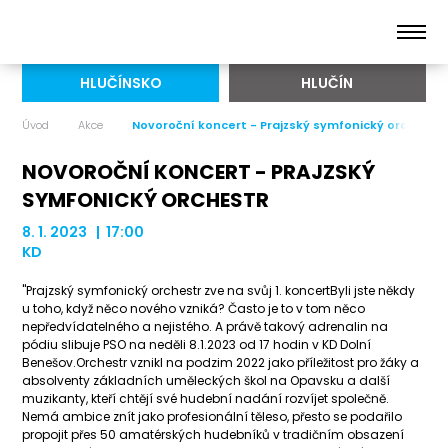
HLUČÍNSKO
HLUČÍN
Úvod
Akce
Novoroční koncert - Prajzský symfonický orchestr
NOVOROČNÍ KONCERT - PRAJZSKÝ
SYMFONICKÝ ORCHESTR
8. 1. 2023 | 17:00
KD
"Prajzský symfonický orchestr zve na svůj 1. koncertByli jste někdy
u toho, když něco nového vzniká? Často je to v tom něco
nepředvídatelného a nejistého. A právě takový adrenalin na
pódiu slibuje PSO na neděli 8.1.2023 od 17 hodin v KD Dolní
Benešov.Orchestr vznikl na podzim 2022 jako příležitost pro žáky a
absolventy základních uměleckých škol na Opavsku a další
muzikanty, kteří chtějí své hudební nadání rozvíjet společně.
Nemá ambice znít jako profesionální těleso, přesto se podařilo
propojit přes 50 amatérských hudebníků v tradičním obsazení