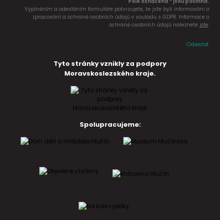
Pole označena * jsou povinná.
Vyplněním a odesláním formuláře potvrzujete, že jste byli informováni o
zpracování a ochraně osobních údajů v souladu s GDPR. Informace o
ochraně osobních údajů naleznete
zde
.
Odeslat
Tyto stránky vznikly za podpory
Moravskoslezského kraje.
Spolupracujeme: