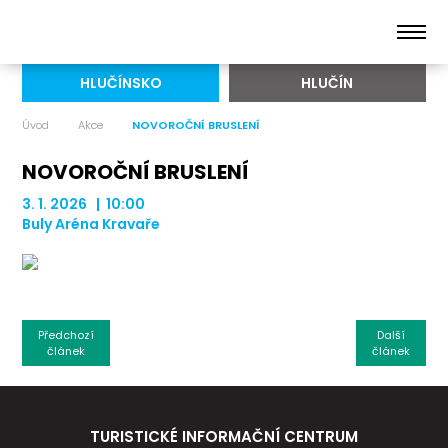
HLUČÍNSKO
HLUČÍN
Úvod
Akce
NOVOROČNÍ BRUSLENÍ
NOVOROČNÍ BRUSLENÍ
3. 1. 2026 | 10:00
Buly Aréna Kravaře
Předchozí
Další
článek
článek
TURISTICKÉ INFORMAČNÍ CENTRUM