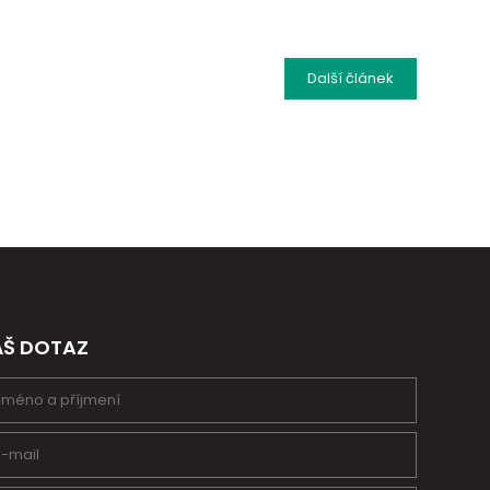
Další
článek
ÁŠ DOTAZ