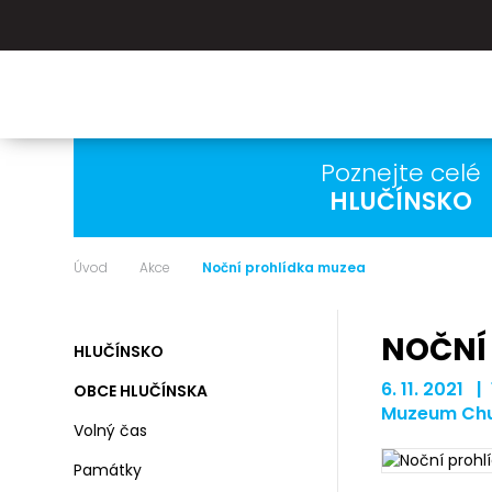
Poznejte celé
HLUČÍNSKO
Úvod
Akce
Noční prohlídka muzea
NOČNÍ
HLUČÍNSKO
6. 11. 2021 |
OBCE HLUČÍNSKA
Muzeum Chu
Volný čas
Památky