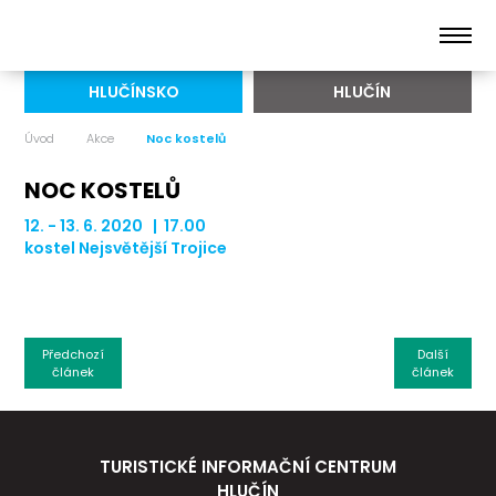
HLUČÍNSKO
HLUČÍN
Úvod
Akce
Noc kostelů
NOC KOSTELŮ
12. - 13. 6. 2020 | 17.00
kostel Nejsvětější Trojice
Předchozí
Další
článek
článek
TURISTICKÉ INFORMAČNÍ CENTRUM
HLUČÍN