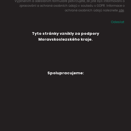
Vyplněním a odesláním formuláře potvrzujete, že jste byli informováni o
zpracování a ochraně osobních údajů v souladu s GDPR. Informace o
ochraně osobních údajů naleznete
zde
.
Odeslat
Tyto stránky vznikly za podpory
Moravskoslezského kraje.
Spolupracujeme: